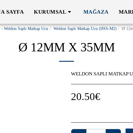
A SAYFA
KURUMSAL
MAĞAZA
MAR
 - Weldon Saplı Matkap Ucu
Weldon Saplı Matkap Ucu (HSS-M2)
Ø 12
Ø 12MM X 35MM
WELDON SAPLI MATKAP UC
20.50
€