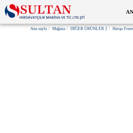
AN
Ana sayfa
Mağaza
DİĞER ÜRÜNLER 2
Havşa Freze