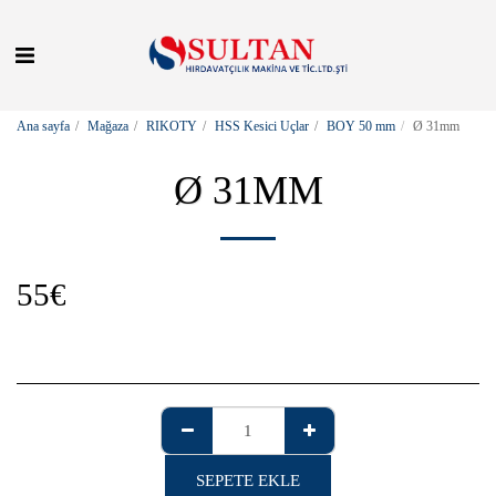
Ana sayfa
Mağaza
RIKOTY
HSS Kesici Uçlar
BOY 50 mm
Ø 31mm
Ø 31MM
55
€
SEPETE EKLE