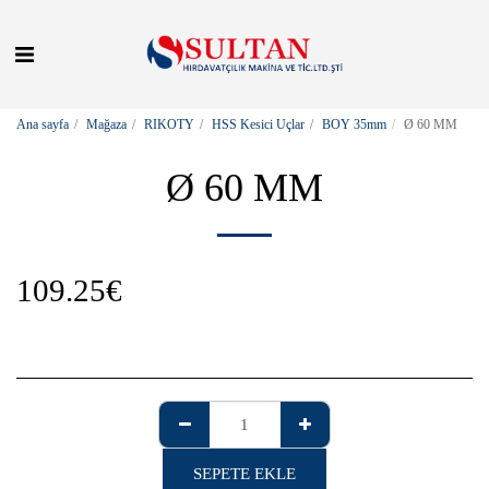
Ana sayfa
Mağaza
RIKOTY
HSS Kesici Uçlar
BOY 35mm
Ø 60 MM
Ø 60 MM
109.25
€
SEPETE EKLE