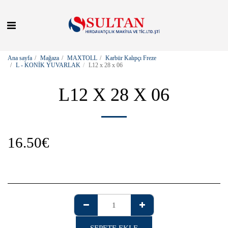
Ana sayfa
Mağaza
MAXTOLL
Karbür Kalıpçı Freze
L - KONİK YUVARLAK
L12 x 28 x 06
L12 X 28 X 06
16.50
€