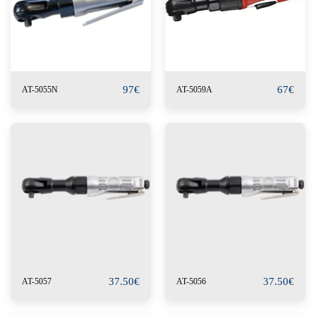
97
€
67
€
AT-5055N
AT-5059A
37.50
€
37.50
€
AT-5057
AT-5056